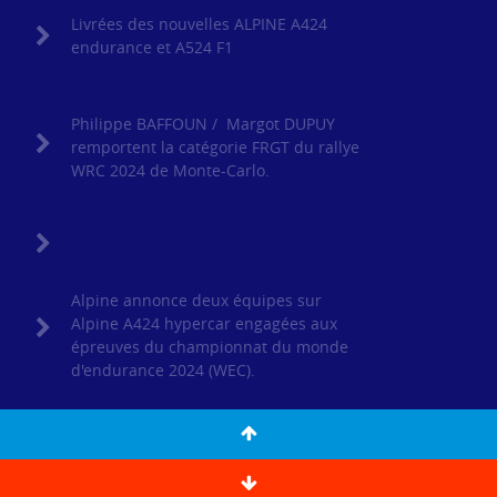
Livrées des nouvelles ALPINE A424
endurance et A524 F1
Philippe BAFFOUN / Margot DUPUY
remportent la catégorie FRGT du rallye
WRC 2024 de Monte-Carlo.
Alpine annonce deux équipes sur
Alpine A424 hypercar engagées aux
épreuves du championnat du monde
d'endurance 2024 (WEC).