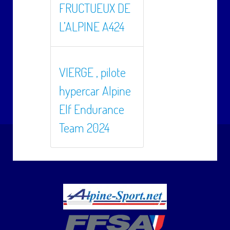
FRUCTUEUX DE
L’ALPINE A424
VIERGE , pilote
hypercar Alpine
Elf Endurance
Team 2024