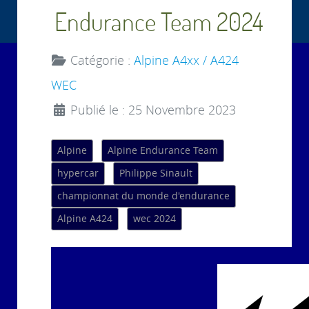
Endurance Team 2024
Catégorie :
Alpine A4xx / A424
WEC
Publié le : 25 Novembre 2023
Alpine
Alpine Endurance Team
hypercar
Philippe Sinault
championnat du monde d'endurance
Alpine A424
wec 2024