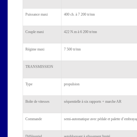
Puissance maxi
400 ch. à 7 200 tr/mn
Couple maxi
422 N.m à 6 200 tr/mn
Régime maxi
7 500 tr/mn
TRANSMISSION
Type
propulsion
Boîte de vitesses
séquentielle à six rapports + marche AR
Commande
semi-automatique avec pédale et palette d’embraya
Différentiel
autobloquant à glissement limité