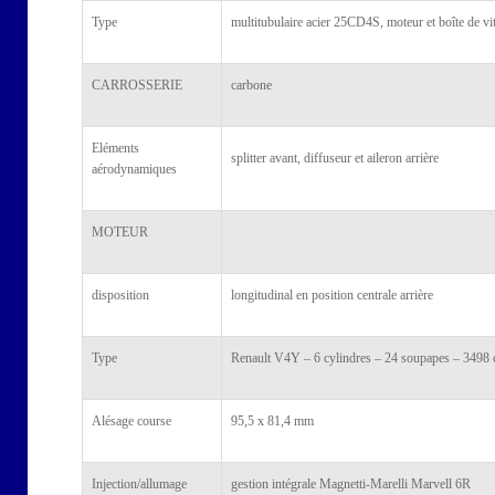
Type
multitubulaire acier 25CD4S, moteur et boîte de vi
CARROSSERIE
carbone
Eléments
splitter avant, diffuseur et aileron arrière
aérodynamiques
MOTEUR
disposition
longitudinal en position centrale arrière
Type
Renault V4Y – 6 cylindres – 24 soupapes – 3498
Alésage course
95,5 x 81,4 mm
Injection/allumage
gestion intégrale Magnetti-Marelli Marvell 6R