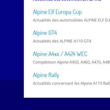
Alpine Elf Europa Cup
Actualités des automobiles ALPINE ELF E
Alpine GT4
Actualités des ALPINE A110 GT4
Alpine A4xx / A424 WEC
Compétition Alpine A450, A460, A470, A48
Alpine Rally
Actualités concernant les Alpine A110 Rall