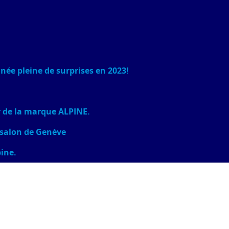
ée pleine de surprises en 2023!
r de la marque ALPINE.
 salon de Genève
pine.