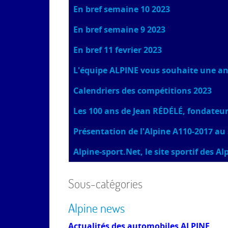
En bref semaine 10 2023
En bref semaine 9 2023
En bref 11 fevrier 2023
L'équipe ALPINE vous souhaite une ann
Calendriers des compétitions 2023
Les 100 ans de Jean RÉDÉLÉ, fondateu
Présentation de l'Alpine A110-2017 au
Alpine-sport.Net, le site sportif des Al
Sous-catégories
Alpine news
Actualités des automobiles ALPINE