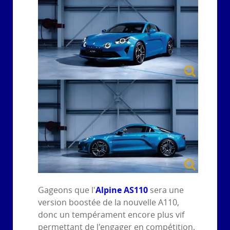
Alpine AS110
Gageons que l'
sera une
version boostée de la nouvelle A110,
donc un tempérament encore plus vif
permettant de l'engager en compétition.