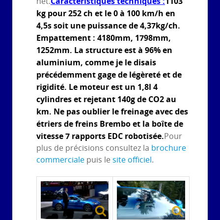
Caractéristiques techniques :
1103
net.
kg pour 252 ch et le 0 à 100 km/h en
4,5s soit une puissance de 4,37kg/ch.
Empattement : 4180mm, 1798mm,
1252mm. La structure est à 96% en
aluminium, comme je le disais
précédemment gage de légèreté et de
rigidité. Le moteur est un 1,8l 4
cylindres et rejetant 140g de CO2 au
km. Ne pas oublier le freinage avec des
étriers de freins Brembo et la boîte de
vitesse 7 rapports EDC robotisée.
Pour
plus de précisions consultez la
brochure
commerciale
puis le
site officiel
.