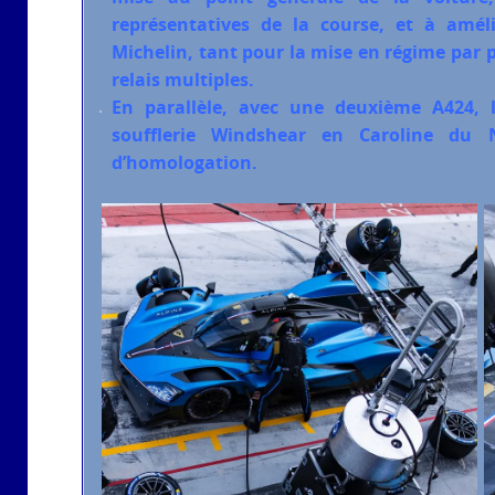
représentatives de la course, et à amé
Michelin, tant pour la mise en régime par p
relais multiples.
En parallèle, avec une deuxième A424, le
soufflerie Windshear en Caroline du 
d’homologation.