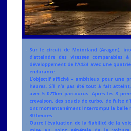
Sur le circuit de Motorland (Aragon), in
d’atteindre des vitesses comparables à
développement de l’A424 avec une quatriè
endurance.
L’objectif affiché – ambitieux pour une p
heures. S’il n’a pas été tout à fait attein
avec 5 027km parcourus. Après les 8 pre
crevaison, des soucis de turbo, de fuite d
ont momentanément interrompu la belle ma
30 heures.
Outre l’évaluation de la fiabilité de la voi
mise au point générale de la voiture