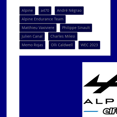
Alpine
a470
André Négrao
Alpine Endurance Team
Matthieu Vaxiviere
Philippe Sinault
Julien Canal
Charles Milesi
Memo Rojas
Olli Caldwell
WEC 2023